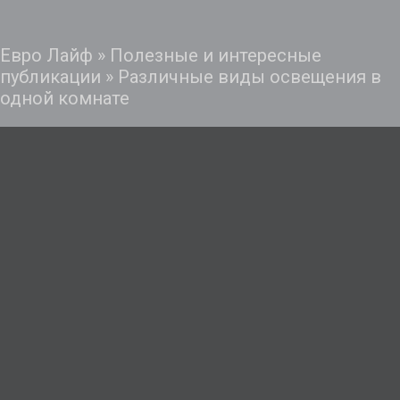
Евро Лайф
»
Полезные и интересные
публикации
»
Различные виды освещения в
одной комнате