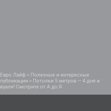
Евро Лайф
»
Полезные и интересные
публикации
»
Потолки 5 метров — 4 дня и
вуаля! Смотрите от А до Я