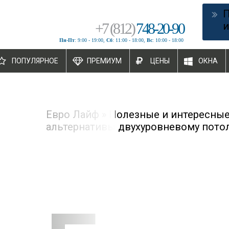
+
7
(
812
)
748-20-90
и
Пн-Пт
: 9:00 - 19:00,
Сб
: 11:00 - 18:00,
Вс
: 10:00 - 18:00
ПОПУЛЯРНОЕ
ПРЕМИУМ
ЦЕНЫ
ОКНА
Евро Лайф
»
Полезные и интересные
альтернативы двухуровневому пото