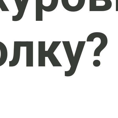
олку?