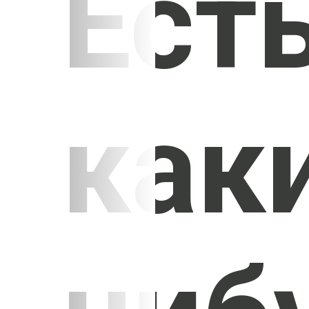
Ест
как