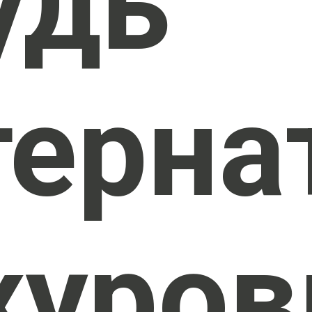
удь
терна
хуро