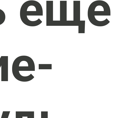
ь еще
ие-