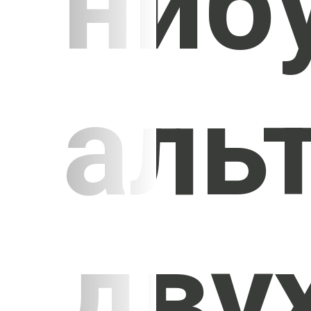
ниб
аль
дву