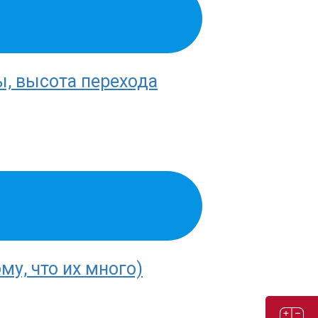
ы, высота перехода
у, что их много)