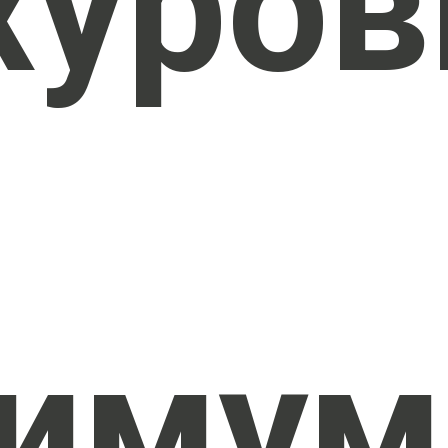
хуров
имум