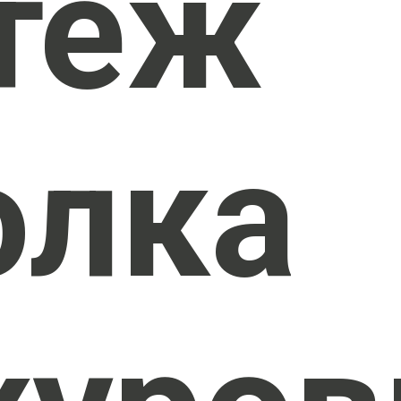
теж
олка