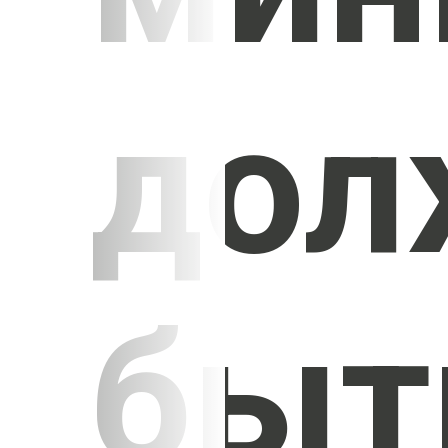
дол
быт