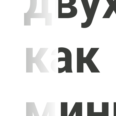
дву
как
мин