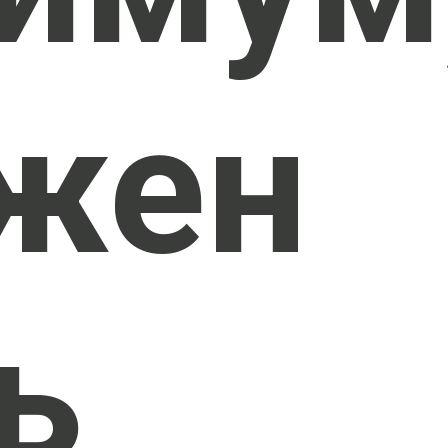
жен
ь