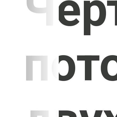
Чер
пот