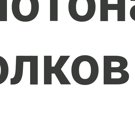
нотон
олков