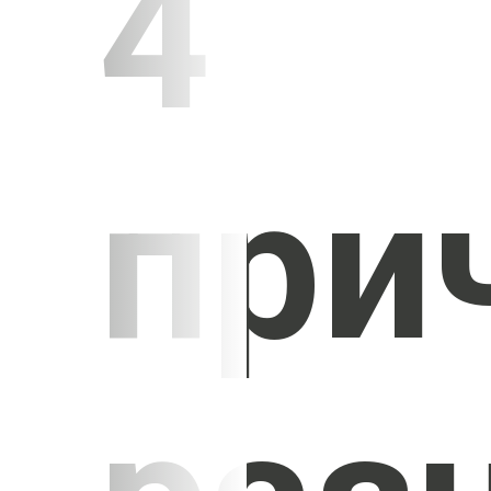
4
при