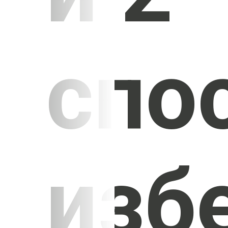
спо
изб