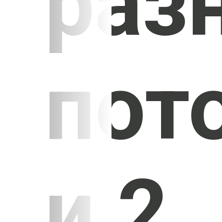
раз
пот
и 2