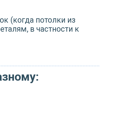
к (когда потолки из
талям, в частности к
азному: